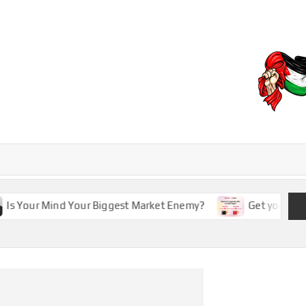
EBD
 Your Mind Your Biggest Market Enemy?
Get your RedotPa