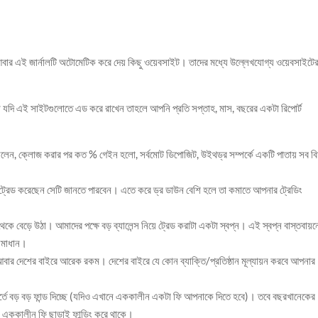
। আবার এই জার্নালটি অটোমেটিক করে দেয় কিছু ওয়েবসাইট। তাদের মধ্যে উল্লেখযোগ্য ওয়েবসাইটে
 যদি এই সাইটগুলোতে এড করে রাখেন তাহলে আপনি প্রতি সপ্তাহ, মাস, বছরের একটা রিপোর্ট
ছিলেন, ক্লোজ করার পর কত % গেইন হলো, সর্বমোট ডিপোজিট, উইথড্র সম্পর্কে একটি পাতায় সব ব
 ট্রেড করেছেন সেটি জানতে পারবেন। এতে করে ড্র ডাউন বেশি হলে তা কমাতে আপনার ট্রেডিং
েকে বেড়ে উঠা। আমাদের পক্ষে বড় ব্যালেন্স নিয়ে ট্রেড করাটা একটা স্বপ্ন। এই স্বপ্ন বাস্তবায়ন
সমাধান।
 আবার দেশের বাইরে আরেক রকম। দেশের বাইরে যে কোন ব্যাক্তি/প্রতিষ্ঠান মূল্যায়ন করবে আপনার
তে বড় বড় ফান্ড দিচ্ছে (যদিও এখানে এককালীন একটা ফি আপনাকে দিতে হবে)। তবে বছরখানেকের
 এককালীন ফি ছাড়াই ফান্ডিং করে থাকে।