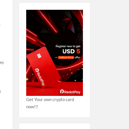
র
িষয়
ে
Get Your own crypto card
now!!!