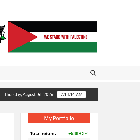
Search for:
y virtual card 50% OFF
FX2 Funding Giveaway Winner
Thursday, August 06, 2026
2:18:14 AM
My Portfolio