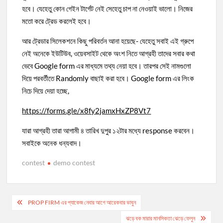
হবে। যেহেতু কোন গেইন টার্গেট নেই সেহেতু চাপ না নেওয়াই ভালো। নিজের
মতো করে ট্রেড করলেই হবে।
আর ট্রেডার সিলেকশনে কিছু পরিবর্তন আনা হয়েছে- যেহেতু সবাই এই গ্রুপে
নেই অনেকে ইউটিউব, ওয়েবসাইট থেকে অংশ নিতে আগ্রহী তাদের সবার কথা
ভেবে Google form এর মাধ্যমে তথ্য নেয়া হবে। তারপর সেই নামগুলো
দিয়ে পরবর্তীতে Randomly বাছাই করা হবে। Google form এর লিংক
নিচে দিয়ে দেয়া হচ্ছে,
https://forms.gle/x8fy2jamxHxZP8Vt7
যারা আগ্রহী তারা আগামী ৪ তারিখ দুপুর ১২টার মধ্যে response করবেন।
সবাইকে অনেক ধন্যবাদ।
contest
demo contest
PROP FIRM এর প্যাকেজ নেবার আগে আরেকবার ভাবুন
ঝড়ে বক মারার মানসিকতা ঝেড়ে ফেলুন