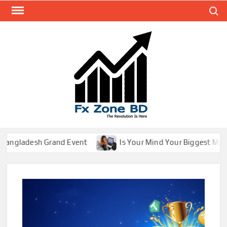
Search
FXZ
The
Revolut
Is Her
ladesh Grand Event
Is Your Mind Your Biggest Market 