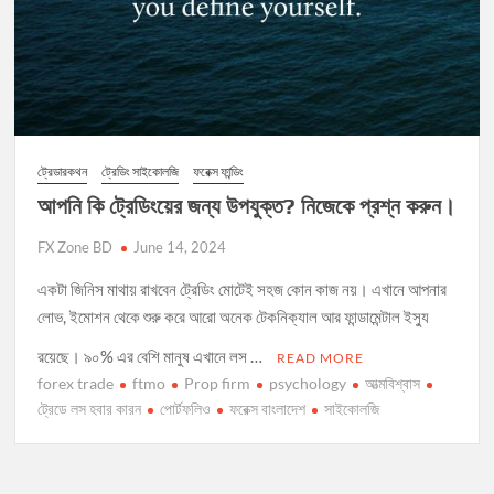
ট্রেডারকথন
ট্রেডিং সাইকোলজি
ফরেক্স ফান্ডিং
আপনি কি ট্রেডিংয়ের জন্য উপযুক্ত? নিজেকে প্রশ্ন করুন।
FX Zone BD
June 14, 2024
একটা জিনিস মাথায় রাখবেন ট্রেডিং মোটেই সহজ কোন কাজ নয়। এখানে আপনার
লোভ, ইমোশন থেকে শুরু করে আরো অনেক টেকনিক্যাল আর ফান্ডামেন্টাল ইস্যু
রয়েছে। ৯০% এর বেশি মানুষ এখানে লস …
READ MORE
forex trade
ftmo
Prop firm
psychology
আত্মবিশ্বাস
ট্রেডে লস হবার কারন
পোর্টফলিও
ফরেক্স বাংলাদেশ
সাইকোলজি