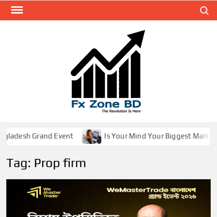
Search
FXZ
The
Revolut
Is Her
d Event
Is Your Mind Your Biggest Market Enemy?
Tag:
Prop firm