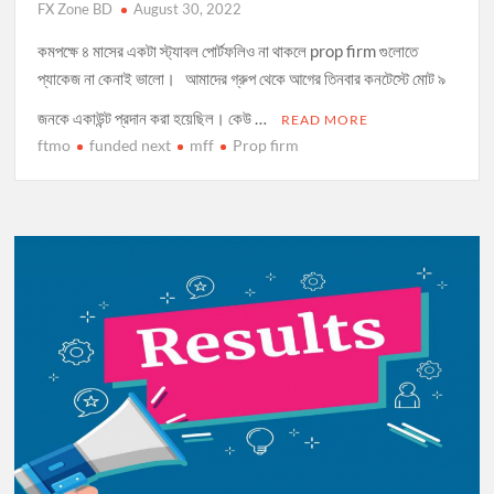
FX Zone BD
August 30, 2022
কমপক্ষে ৪ মাসের একটা স্ট্যাবল পোর্টফলিও না থাকলে prop firm গুলোতে
প্যাকেজ না কেনাই ভালো। আমাদের গ্রুপ থেকে আগের তিনবার কনটেস্টে মোট ৯
জনকে একাউন্ট প্রদান করা হয়েছিল। কেউ …
READ MORE
ftmo
funded next
mff
Prop firm