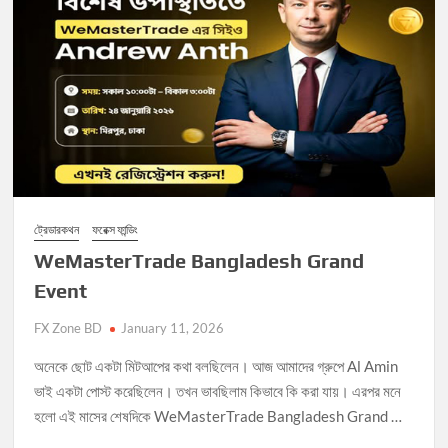
ট্রেডারকথন
ফরেক্স ফান্ডিং
WeMasterTrade Bangladesh Grand
Event
FX Zone BD
January 11, 2026
অনেকে ছোট একটা মিটআপের কথা বলছিলেন। আজ আমাদের গ্রুপে Al Amin
ভাই একটা পোস্ট করেছিলেন। তখন ভাবছিলাম কিভাবে কি করা যায়। এরপর মনে
হলো এই মাসের শেষদিকে WeMasterTrade Bangladesh Grand …