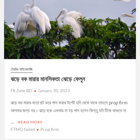
ট্রেডিং সাইকোলজি
ঝড়ে বক মারার মানসিকতা ঝেড়ে ফেলুন
FX Zone BD
January 30, 2023
ঝড়ে বক মারার মতো হুট করে পাস করার টার্গেট যদি থেকে থাকে তাহলে prop firm
আপনার জন্য নয়। ঝড়ে বকে একবার না হয় পাস হলেন কিন্তু যদি টিকে থাকতে না
…
READ MORE
FTMO failed
Prop firm