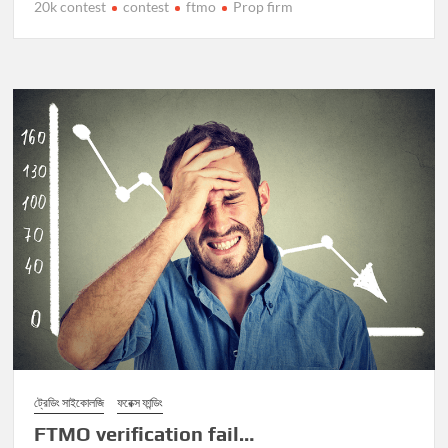
20k contest
contest
ftmo
Prop firm
ট্রেডিং সাইকোলজি
ফরেক্স ফান্ডিং
FTMO verification fail…