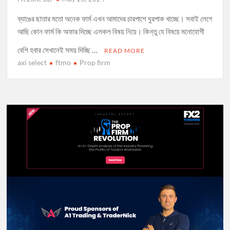
ব্যাঙের ছাতার মতো অনেক ফার্ম এখন আমাদের চারপাশে ঘুরপাক খাচ্ছে। সবাই লেগে
আছি কোন ফার্ম কি অফার দিচ্ছে এসকল বিষয় নিয়ে। কিন্তু যে বিষয়ে মনোযোগী
বেশি হবার সেখানেই সময় দিচ্ছি …
READ MORE
axi select
ftmo
Prop firm