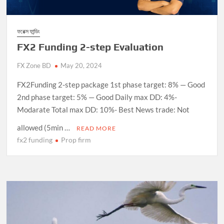
ফরেক্স ফান্ডিং
FX2 Funding 2-step Evaluation
FX Zone BD
May 20, 2024
FX2Funding 2-step package 1st phase target: 8% — Good
2nd phase target: 5% — Good Daily max DD: 4%-
Modarate Total max DD: 10%- Best News trade: Not
allowed (5min …
READ MORE
fx2 funding
Prop firm