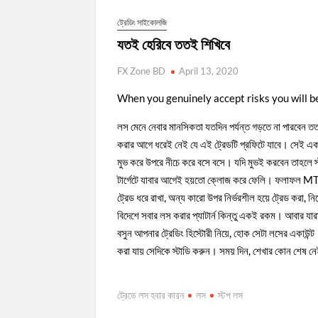
ট্রেডিং সাইকোলজি
যতই হেরিবে ততই শিখিবে
FX Zone BD
April 13, 2020
When you genuinely accept risks you will b
লস মেনে নেবার মানসিকতা যতদিন পর্যন্ত গড়তে না পারবেন তত
করার আগে ধরেই নেই যে এই ট্রেডটি প্রফিটে যাবে। সেই একই
মুভ করে উপরে নীচে করে বসে বসে। যদি মুভই করবেন তাহলে 
টার্গেটে যাবার আগেই হয়তো ক্লোজ করে ফেলি। ফলাফল MT4 এ
ট্রেড ধরে রাখা, অন্য কারো উপর নির্ভরশীল হয়ে ট্রেড করা, 
বিদেশে সবার লস করার প্যাটার্ন কিন্তু একই রকম। আবার যার
বসুন আপনার ট্রেডিং হিস্টোরী নিয়ে, হোক সেটা লসের একাউ
করা যায় সেদিকে স্টাডি করুন। সময় দিন, শেখার কোন শেষ ন
ট্রেডে লস হবার কারন
লস
স্টপ লস