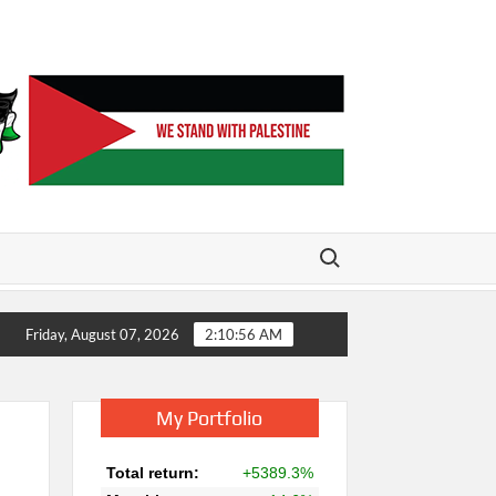
Search for:
 virtual card 50% OFF
FX2 Funding Giveaway Winner
Friday, August 07, 2026
2:10:57 AM
My Portfolio