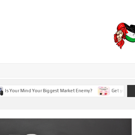
EBD
our Mind Your Biggest Market Enemy?
Get your RedotPay