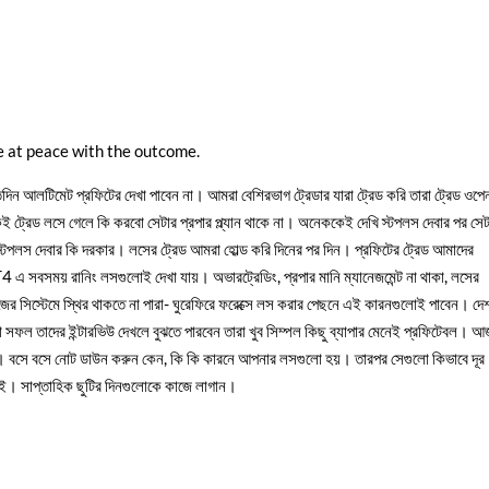
e at peace with the outcome.
দিন আলটিমেট প্রফিটের দেখা পাবেন না। আমরা বেশিরভাগ ট্রেডার যারা ট্রেড করি তারা ট্রেড ওপে
 ট্রেড লসে গেলে কি করবো সেটার প্রপার প্ল্যান থাকে না। অনেককেই দেখি স্টপলস দেবার পর সেট
স্টপলস দেবার কি দরকার। লসের ট্রেড আমরা হোল্ড করি দিনের পর দিন। প্রফিটের ট
্রেড আমাদের
 সবসময় রানিং লসগুলোই দেখা যায়। অভারট্রেডিং, প্রপার মানি ম্যানেজমেন্ট না থাকা, লসের
নিজের সিস্টেমে স্থির থাকতে না পারা- ঘুরেফিরে ফরেক্সে লস করার পেছনে এই কারনগুলোই পাবেন। দে
া সফল তাদের ইন্টারভিউ দেখলে বুঝতে পারবেন তারা খুব সিম্পল কিছু ব্যাপার মেনেই প্রফিটেবল। 
ন্ট। বসে বসে নোট ডাউন করুন কেন, কি কি কারনে আপনার লসগুলো হয়। তারপর সেগুলো কিভাবে দূর
েই। সাপ্তাহিক ছুটির দিনগুলোকে কাজে লাগান।