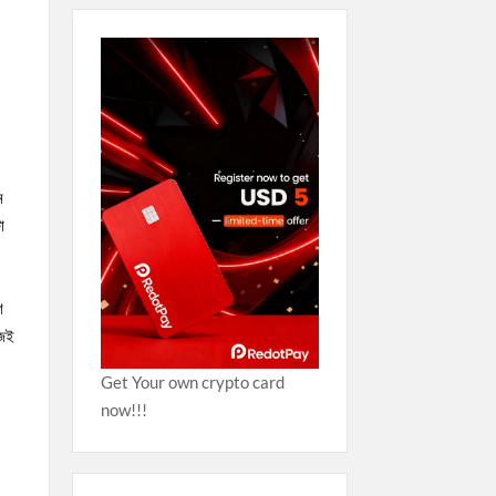
ন
া
শ
আজই
Get Your own crypto card
now!!!