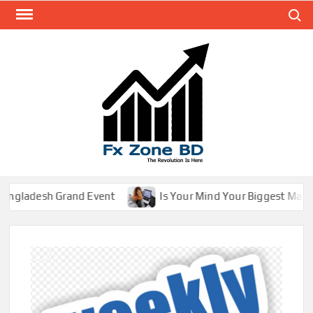
Search
FXZ
The
Revolut
Is Her
adesh Grand Event
Is Your Mind Your Biggest Market E