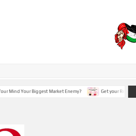
EBD
r Mind Your Biggest Market Enemy?
Get your RedotPay v